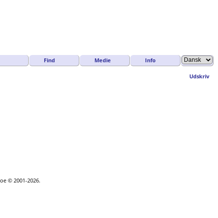
Find
Medie
Info
Udskriv
hgoe © 2001-2026.