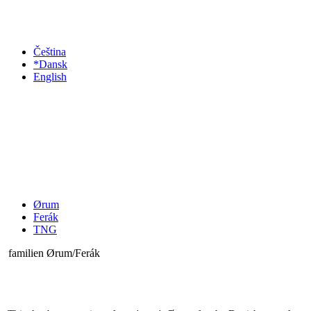
Čeština
*Dansk
English
Ørum
Ferák
TNG
familien Ørum/Ferák