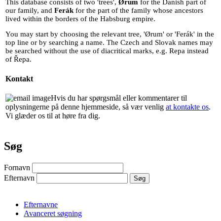
This database consists of two 'trees',
Ørum
for the Danish part of
our family, and
Ferák
for the part of the family whose ancestors
lived within the borders of the Habsburg empire.
You may start by choosing the relevant tree, 'Ørum' or 'Ferák' in the
top line or by searching a name. The Czech and Slovak names may
be searched without the use of diacritical marks, e.g. Repa instead
of Řepa.
Kontakt
Hvis du har spørgsmål eller kommentarer til
oplysningerne på denne hjemmeside, så vær venlig
at kontakte os
.
Vi glæder os til at høre fra dig.
Søg
Fornavn
Efternavn
Efternavne
Avanceret søgning