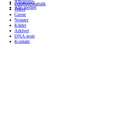
Albummer
Databasestatistik
Alle medier
Træer
Grene
Notater
Kilder
Arkiver
DNA-tests
Kontakt