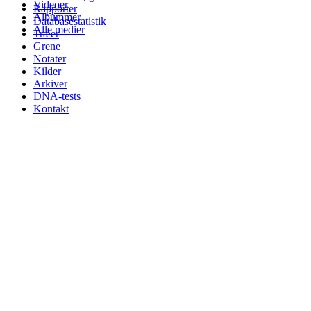
Videoer
Rapporter
Albummer
Databasestatistik
Alle medier
Træer
Grene
Notater
Kilder
Arkiver
DNA-tests
Kontakt