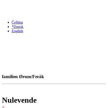
Čeština
*Dansk
English
familien Ørum/Ferák
Nulevende