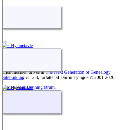
Skift til standardvisning
Hjemmesiden drives af
The Next Generation of Genealogy
Sitebuilding
v. 12.3, forfattet af Darrin Lythgoe © 2001-2026.
Opdateres af
Henning Ørum
.