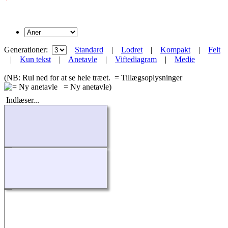
Generationer:
Standard
|
Lodret
|
Kompakt
|
Felt
|
Kun tekst
|
Anetavle
|
Viftediagram
|
Medie
(NB: Rul ned for at se hele træet.
= Tillægsoplysninger
= Ny anetavle)
Indlæser...