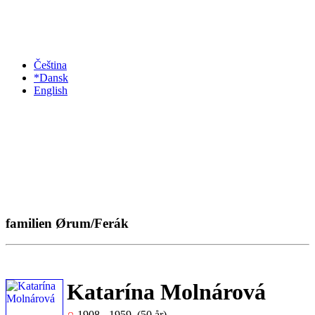
Čeština
*Dansk
English
familien Ørum/Ferák
Katarína Molnárová
1908 - 1959 (50 år)