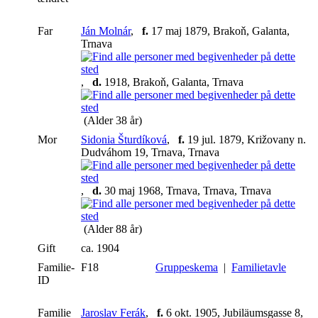
Far
Ján Molnár
,
f.
17 maj 1879, Brakoň, Galanta,
Trnava
,
d.
1918, Brakoň, Galanta, Trnava
(Alder 38 år)
Mor
Sidonia Šturdíková
,
f.
19 jul. 1879, Križovany n.
Dudváhom 19, Trnava, Trnava
,
d.
30 maj 1968, Trnava, Trnava, Trnava
(Alder 88 år)
Gift
ca. 1904
Familie-
F18
Gruppeskema
|
Familietavle
ID
Familie
Jaroslav Ferák
,
f.
6 okt. 1905, Jubiläumsgasse 8,