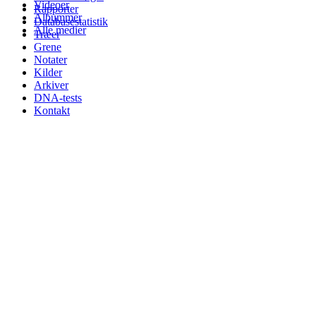
Videoer
Rapporter
Albummer
Databasestatistik
Alle medier
Træer
Grene
Notater
Kilder
Arkiver
DNA-tests
Kontakt