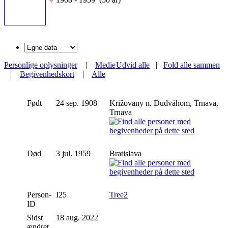
Personlige oplysninger
|
Medie
Udvid alle
|
Fold alle sammen
|
Begivenhedskort
|
Alle
Født
24 sep. 1908
Križovany n. Dudváhom, Trnava,
Trnava
Død
3 jul. 1959
Bratislava
Person-
I25
Tree2
ID
Sidst
18 aug. 2022
ændret