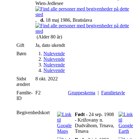
Wien-Jedlesee
,
d.
18 maj 1986, Bratislava
(Alder 80 år)
Gift
Ja, dato ukendt
Børn
1.
Nulevende
2.
Nulevende
3.
Nulevende
4.
Nulevende
Sidst
8 okt. 2022
ændret
Familie-
F2
Gruppeskema
|
Familietavle
ID
Begivenhedskort
Født
- 24 sep. 1908
- Križovany n.
Dudváhom, Trnava,
Trnava