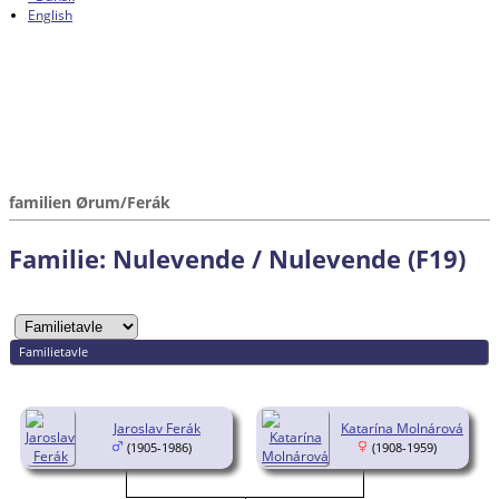
English
familien Ørum/Ferák
Familie: Nulevende / Nulevende (F19)
Familietavle
Jaroslav Ferák
Katarína Molnárová
(1905-1986)
(1908-1959)