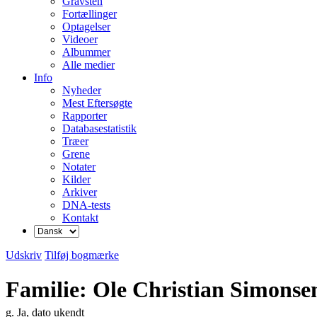
Gravsten
Fortællinger
Optagelser
Videoer
Albummer
Alle medier
Info
Nyheder
Mest Eftersøgte
Rapporter
Databasestatistik
Træer
Grene
Notater
Kilder
Arkiver
DNA-tests
Kontakt
Udskriv
Tilføj bogmærke
Familie: Ole Christian Simonse
g. Ja, dato ukendt