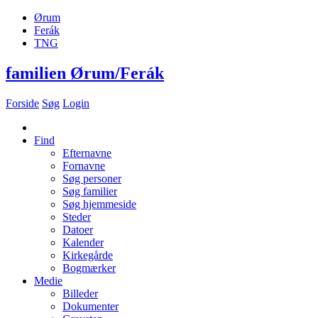
Ørum
Ferák
TNG
familien Ørum/Ferák
Forside
Søg
Login
Find
Efternavne
Fornavne
Søg personer
Søg familier
Søg hjemmeside
Steder
Datoer
Kalender
Kirkegårde
Bogmærker
Medie
Billeder
Dokumenter