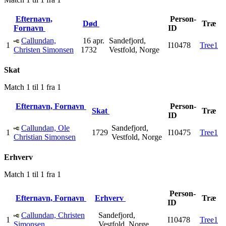
Efternavn,
Person-
Død
Træ
Fornavn
ID
Callundan,
16 apr.
Sandefjord,
1
I10478
Tree1
Christen Simonsen
1732
Vestfold, Norge
Skat
Match 1 til 1 fra 1
Efternavn, Fornavn
Person-
Skat
Træ
ID
Callundan, Ole
Sandefjord,
1
1729
I10475
Tree1
Christian Simonsen
Vestfold, Norge
Erhverv
Match 1 til 1 fra 1
Person-
Efternavn, Fornavn
Erhverv
Træ
ID
Callundan, Christen
Sandefjord,
1
I10478
Tree1
Simonsen
Vestfold, Norge