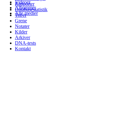
Videoer
Rapporter
Albummer
Databasestatistik
Alle medier
Træer
Grene
Notater
Kilder
Arkiver
DNA-tests
Kontakt