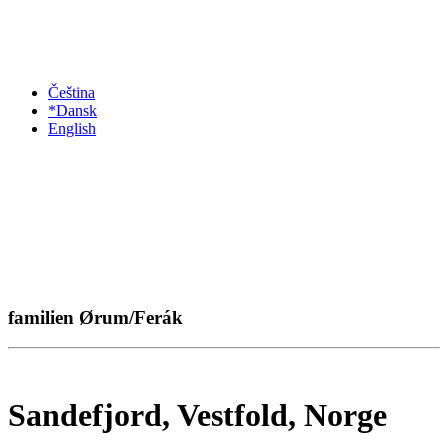
Čeština
*Dansk
English
familien Ørum/Ferák
Sandefjord, Vestfold, Norge