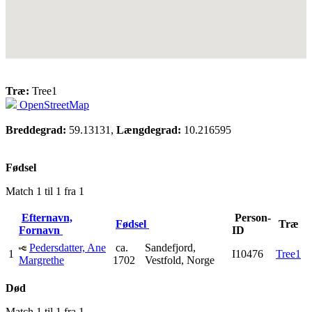
Træ:
Tree1
OpenStreetMap
Breddegrad:
59.13131,
Længdegrad:
10.216595
Fødsel
Match 1 til 1 fra 1
Efternavn,
Person-
Fødsel
Træ
Fornavn
ID
Pedersdatter, Ane
ca.
Sandefjord,
1
I10476
Tree1
Margrethe
1702
Vestfold, Norge
Død
Match 1 til 1 fra 1